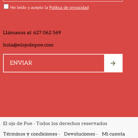
He leído y acepto la
Política de privacidad
Llámanos al:
627 062 569
hola@elojodepoe.com
El ojo de Poe · Todos los derechos reservados
Términos y condiciones ·
Devoluciones ·
Mi cuenta