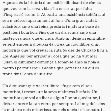
Aquesta és la història d’un exitós dibuixant de còmics
que veu com la seva vida s’ha ensorrat per falta
d’inspiració i somnis. Abocat a una existència solitària al
seu minúscul apartament al fons d’una gran ciutat,
subsisteix amb una feina precària i malviu a base de
pastilles i bourbon. Fins que un dia somia amb una
misteriosa noia, que el crida. Amb un desig irreprimible,
se sent empès a dibuixar-la i crea un nou llibre, d’un
motorista que vol creuar la ruta 66 des de Chicago fi ns a
Los Angeles, per arribar a l’oceà que no ha vist mai.
Quan el dibuixant comença a topar-se amb la noia al
metro i pertot arreu, s’adona que potser és ell qui es
troba dins l’obra d’un altre.
Un dibuixant que vol ser lliure i fugir com el seu
motorista, i reescriure la seva malmesa història. Un
motorista que vol arribar a algun lloc on quedar-se, i
deixar enrere la carretera per sempre. I al mig dels dos,
la mateixa noia misteriosa, que els uneix i els separa, i