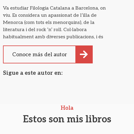
Va estudiar Filologia Catalana a Barcelona, on
viu. Es considera un apassionat de l’illa de
Menorca (com tots els menorquins), de la
literatura i del rock ‘n’ roll. Col·labora
habitualment amb diverses publicacions, i és
l’autor d’obres com Onades Oníriques i La Llavor
del Temps (Ed. Menorca – Sa Nostra) o El Vent
Conoce más del autor
dels Somnis (Ed. R. Es Castell).
Sigue a este autor en:
Hola
Estos son mis libros