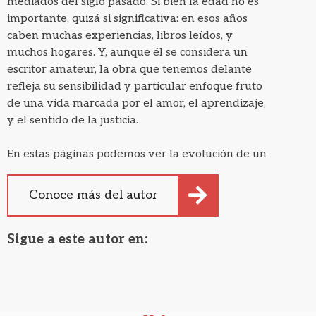
mediados del siglo pasado. Si bien la edad no es
importante, quizá si significativa: en esos años
caben muchas experiencias, libros leídos, y
muchos hogares. Y, aunque él se considera un
escritor amateur, la obra que tenemos delante
refleja su sensibilidad y particular enfoque fruto
de una vida marcada por el amor, el aprendizaje,
y el sentido de la justicia.
En estas páginas podemos ver la evolución de un
poeta que ha sido influenciada por su paso por
diferentes puntos de la geografía española, así
Conoce más del autor
como por su familia, y personas que le han
rodeado durante estos años. En las cuales
Sigue a este autor en:
también él ha dejado su marca.
Esto es una pequeña muestra de la entrega a la
palabra que Jacinto nos regala humilde y
desinteresadamente y que todo aquél que lea