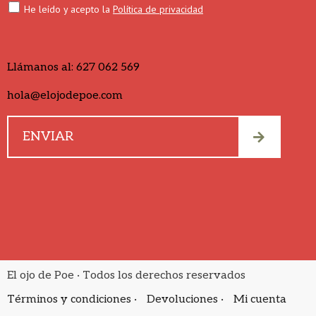
He leído y acepto la
Política de privacidad
Llámanos al:
627 062 569
hola@elojodepoe.com
El ojo de Poe · Todos los derechos reservados
Términos y condiciones ·
Devoluciones ·
Mi cuenta