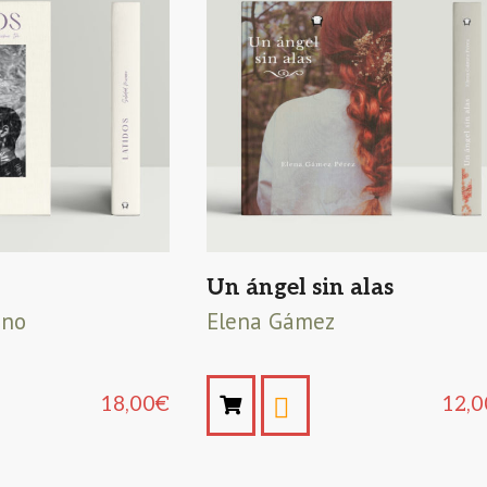
Un ángel sin alas
eno
Elena Gámez
18,00
€
12,0