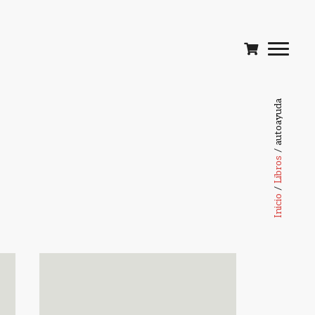
/ autoayuda
Libros
/
Inicio