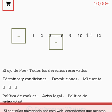
10,00
€
11
←
1
2
3
…
8
9
10
12
→
El ojo de Poe · Todos los derechos reservados
Términos y condiciones ·
Devoluciones ·
Mi cuenta
Política de cookies ·
Aviso legal ·
Política de
privacidad
Escríbenos por Whatsapp
Si continúas navegando por esta web, entendemos que aceptas