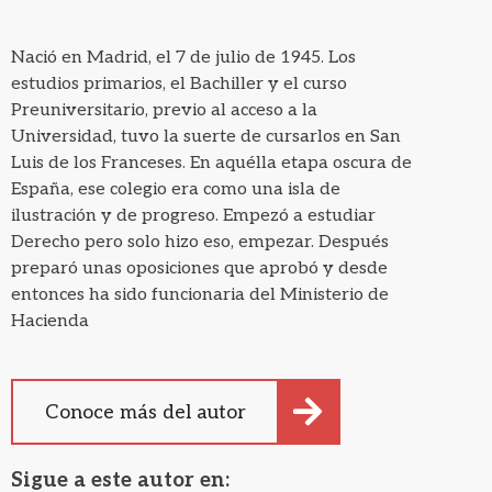
Nació en Madrid, el 7 de julio de 1945. Los
estudios primarios, el Bachiller y el curso
Preuniversitario, previo al acceso a la
Universidad, tuvo la suerte de cursarlos en San
Luis de los Franceses. En aquélla etapa oscura de
España, ese colegio era como una isla de
ilustración y de progreso. Empezó a estudiar
Derecho pero solo hizo eso, empezar. Después
preparó unas oposiciones que aprobó y desde
entonces ha sido funcionaria del Ministerio de
Hacienda
Mientras tanto, escribía en cuanto tenía ocasión.
Ahora, con más tiempo, vive sus aficiones
Conoce más del autor
intensamente. Además de escribir tiene alguna
otra, como comer y charlar con sus amigos (y
Sigue a este autor en:
discutir, si se tercia), jugar al mus, leer, la música,