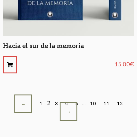
Hacia el sur de la memoria
15,00
€
2
←
1
3
4
5
…
10
11
12
→