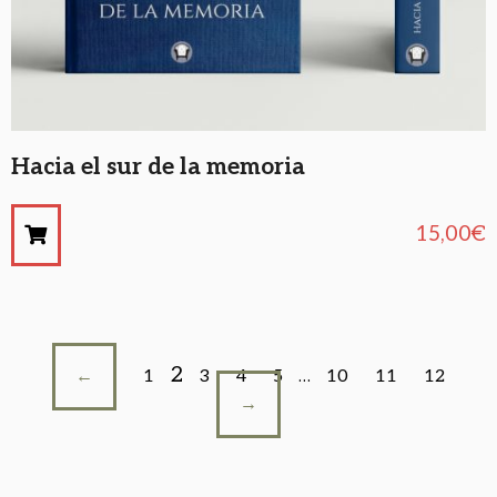
Hacia el sur de la memoria
15,00
€
2
←
1
3
4
5
…
10
11
12
→