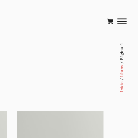
/ Página 4
Libros
/
Inicio