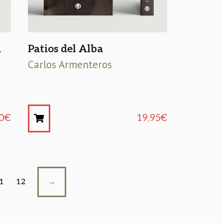
a
Patios del Alba
Carlos Armenteros
0
€
19,95
€
1
12
→