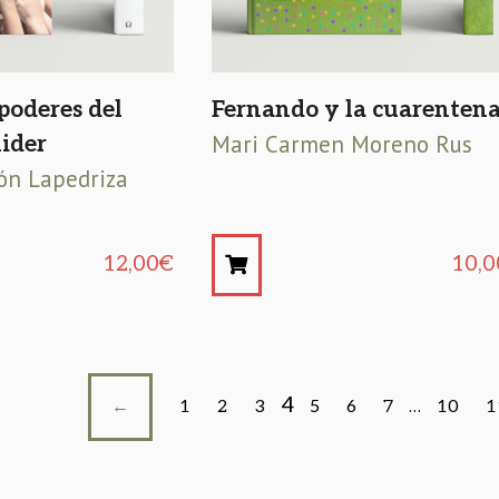
poderes del
Fernando y la cuarenten
Mari Carmen Moreno Rus
lider
ón Lapedriza
12,00
€
10,0
4
←
1
2
3
5
6
7
…
10
1