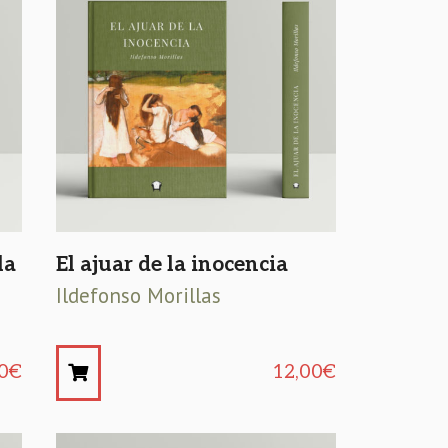
la
El ajuar de la inocencia
Ildefonso Morillas
0
€
12,00
€