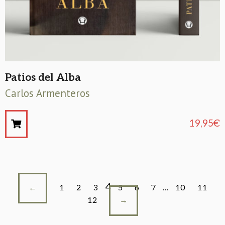
Patios del Alba
Carlos Armenteros
19,95
€
4
←
1
2
3
5
6
7
…
10
11
12
→