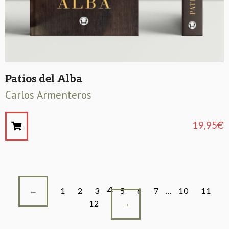
Patios del Alba
Carlos Armenteros
19,95
€
4
←
1
2
3
5
6
7
…
10
11
12
→