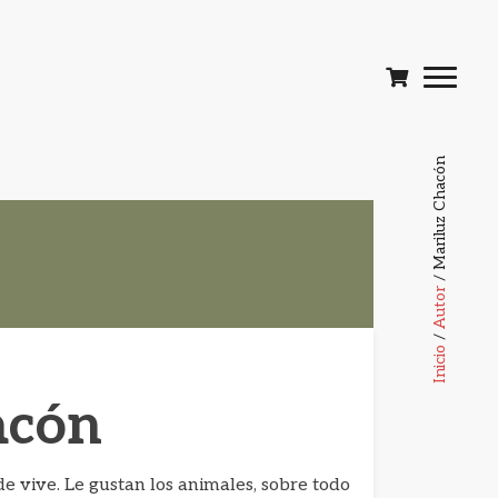
/ Mariluz Chacón
Autor
/
Inicio
acón
e vive. Le gustan los animales, sobre todo