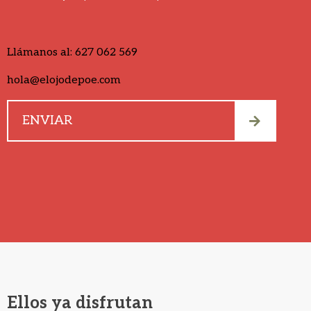
Llámanos al:
627 062 569
hola@elojodepoe.com
Ellos ya disfrutan